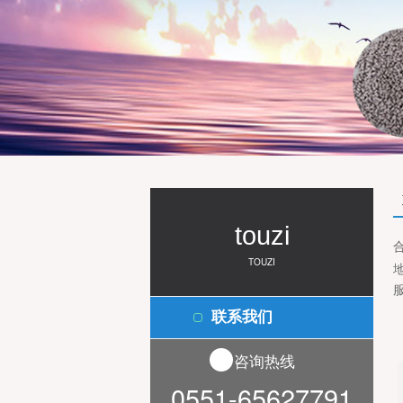
touzi
TOUZI
服
联系我们
咨询热线
0551-65627791